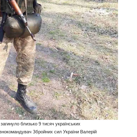
 загинуло близько 9 тисяч українських
овнокомандувач Збройних сил України Валерій