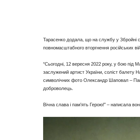
Тарасенко додала, що на службу у Збройні 
повномасштабного вторгнення російських вій
“Сьогодні, 12 вересня 2022 року, у бою пі
заслужений артист України, соліст балету На
символічних фото Олександр Шаповал – Пага
доброволець.
Вічна слава і пам’ять Герою!” – написала вон