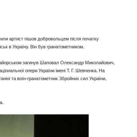
сили артист пішов добровольцем після початку
ськ в Україну. Він був гранатометником.
д Майорськом загинув Шаповал Олександр Миколайович,
ціональної опери України імені Т. Г. Шевченка. На
ніні та воїн-гранатометник Збройних сил України,
а.