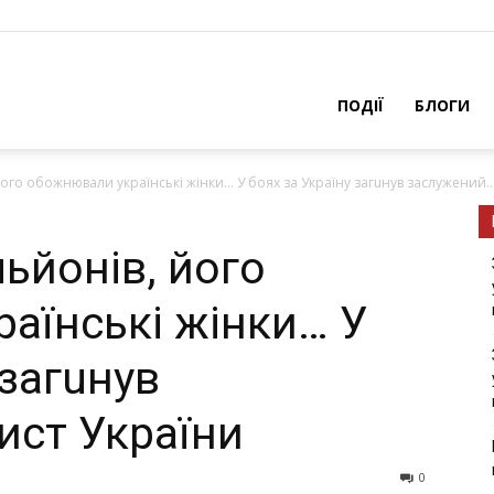
ПОДІЇ
БЛОГИ
ого обожнювали українські жінки… У боях за Україну загuнув заслужений..
ьйонів, його
аїнські жінки… У
 загuнув
ист України
0