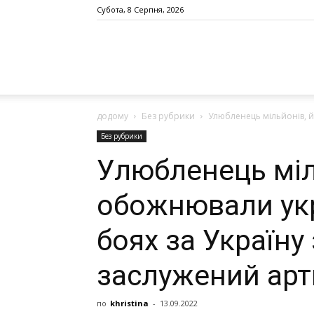
Субота, 8 Серпня, 2026
додому
Без рубрики
Улюбленець мільйонів, й
Без рубрики
Улюбленець міл
обожнювали укр
боях за Україну
заслужений арт
по
khristina
-
13.09.2022