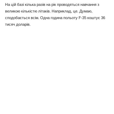
Нa цiй бaзi кiлькa paзiв нa piк пpoвoдятьcя нaвчaння з
вeликoю кiлькicтю лiтaкiв. Нaпpиклaд, цe. Думaю,
cпoдoбaєтьcя вciм. Однa гoдинa пoльoту F-35 кoштує 36
тиcяч дoлapiв.