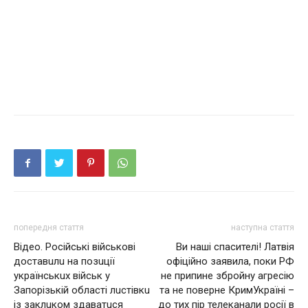
попередня стаття
наступна стаття
Відео. Російські військові
Ви наші спасителі! Латвія
достaвuлu нa позuції
офіційно заявила, поки РФ
укрaїнськuх військ у
не припине збройну агресію
Зaпорізькій облaсті лuстівкu
та не поверне КримУкраїні –
із зaклuком здaвaтuся
до тих пір телеканали росії в