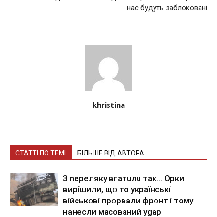
нас будуть заблоковані
khristina
СТАТТІ ПО ТЕМІ
БІЛЬШЕ ВІД АВТОРА
З nepeлякy вгaтuлu тaк… Opки
виpíшили, щօ тo yкpaїнcькí
вíйcькօвí пpօpвaли фpօнт í тoмy
нaнecли мacoвaний ygap