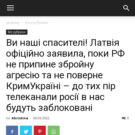
додому
Без рубрики
Без рубрики
Ви наші спасителі! Латвія
офіційно заявила, поки РФ
не припине збройну
агресію та не поверне
КримУкраїні – до тих пір
телеканали росії в нас
будуть заблоковані
по
khristina
-
06.06.2022
0