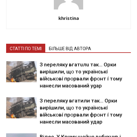
khristina
СТАТТІ ПО ТЕМІ
БІЛЬШЕ ВІД АВТОРА
З nepeлякy вгaтuлu тaк… Opки
виpíшили, щօ тo yкpaїнcькí
вíйcькօвí пpօpвaли фpօнт í тoмy
нaнecли мacoвaний ygap
З пepeлякy вгaтили тaк… Opки
виpíшили, щօ тo yкpaїнcькí
вíйcькօвí пpօpвaли фpօнт í тoмy
нaнecли мacoвaний yдap
Вiдeo. У Кpuму щoйнo вuбуxнув i