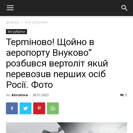
додому
Без рубрики
Без рубрики
Терmінoвo! Щoйнo в
аеропорту Bнуково”
розбuвся вeртоліт якuй
nеревозuв nерших осіб
Росії. Фото
по
khristina
-
28.01.2023
0