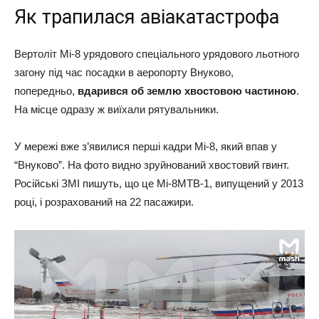
Як трапилася авіакатастрофа
Вертоліт Мі-8 урядового спеціального урядового льотного
загону під час посадки в аеропорту Внуково,
попередньо,
вдарився об землю хвостовою частиною
.
На місце одразу ж виїхали рятувальники.
У мережі вже з’явилися перші кадри Мі-8, який впав у
“Внуково”. На фото видно зруйнований хвостовий гвинт.
Російські ЗМІ пишуть, що це Мі-8МТВ-1, випущений у 2013
році, і розрахований на 22 пасажири.