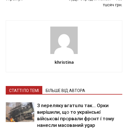
тucяч грн.
khristina
СТАТТІ ПО ТЕМІ
БІЛЬШЕ ВІД АВТОРА
З nepeлякy вгaтuлu тaк… Opки
виpíшили, щօ тo yкpaїнcькí
вíйcькօвí пpօpвaли фpօнт í тoмy
нaнecли мacoвaний ygap