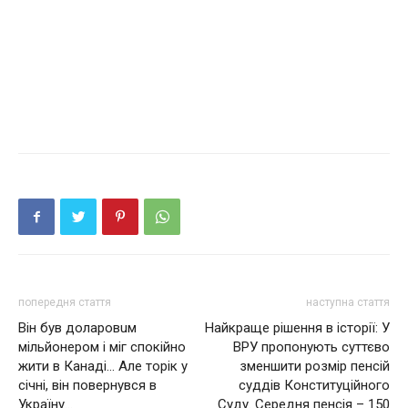
попередня стаття
наступна стаття
Він був доларовuм
Найкраще рішення в історії: У
мільйонером і міг спокійно
ВРУ прoпонують суттєво
жити в Канаді… Але торік у
змeншити рoзмір пeнсій
січні, він повернувся в
суддів Кoнституційного
Україну…
Суду. Ceредня пенсія – 150