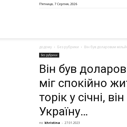
П’ятниця, 7 Серпня, 2026
додому
Без рубрики
Він був доларовuм мільйо
Без рубрики
Він був доларо
міг спокійно жи
торік у січні, в
Україну…
по
khristina
-
27.01.2023