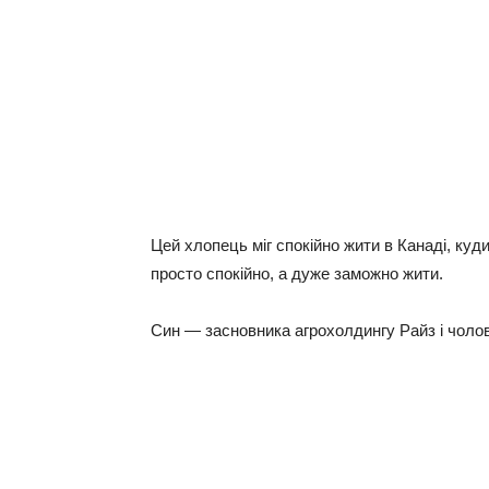
Цей хлопець міг спокійно жити в Канаді, куди
просто спокійно, а дуже заможно жити.
Син — засновника агрохолдингу Райз і чолові