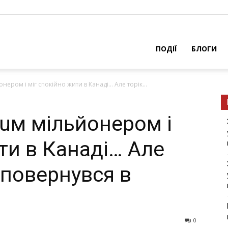
ПОДІЇ
БЛОГИ
нером і міг спокійно жити в Канаді… Але торік...
вuм мільйонером і
ти в Канаді… Але
ін повернувся в
0