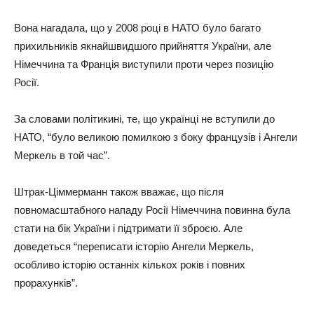
Вона нагадала, що у 2008 році в НАТО було багато
прихильників якнайшвидшого прийняття України, але
Німеччина та Франція виступили проти через позицію
Росії.
За словами політикині, те, що українці не вступили до
НАТО, “було великою помилкою з боку французів і Ангели
Меркель в той час”.
Штрак-Ціммерманн також вважає, що після
повномасштабного нападу Росії Німеччина повинна була
стати на бік України і підтримати її зброєю. Але
доведеться “переписати історію Ангели Меркель,
особливо історію останніх кількох років і повних
прорахунків”.