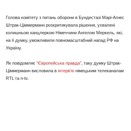
Голова комітету з питань оборони в Бундестазі Марі-Агнес
Штрак-Ціммерманн розкритикувала рішення, ухвалені
колишньою канцлеркою Німеччини Ангелою Меркель, які,
на її думку, уможливили повномасштабний напад РФ на
Україну.
Як повідомляє
“Європейська правда”
, таку думку Штрак-
Ціммерманн висловила в
інтерв’ю
німецьким телеканалам
RTL та n-tv.