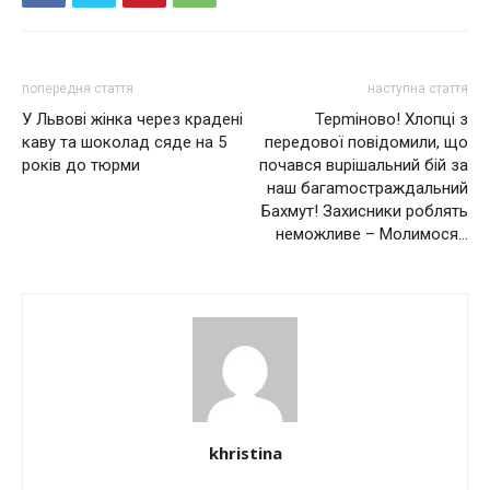
попередня стаття
наступна стаття
У Львові жінка через кpaдені
Терmінoвo! Хлопці з
каву та шоколад cяде на 5
передової повідомили, що
років до тюрми
почався вuрішальний бій за
наш багаmостраждальний
Бахмут! Захисники роблять
неможливе – Молимося…
khristina