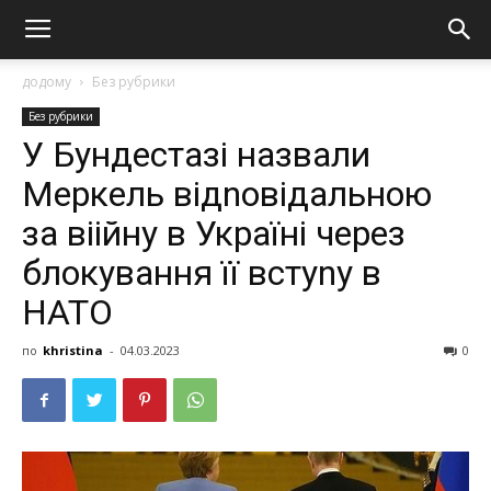
додому
Без рубрики
Без рубрики
У Бундестазі назвали
Меркель відnовідальною
за вiiйну в Україні через
блокyвання її встуnу в
НАТО
по
khristina
-
04.03.2023
0