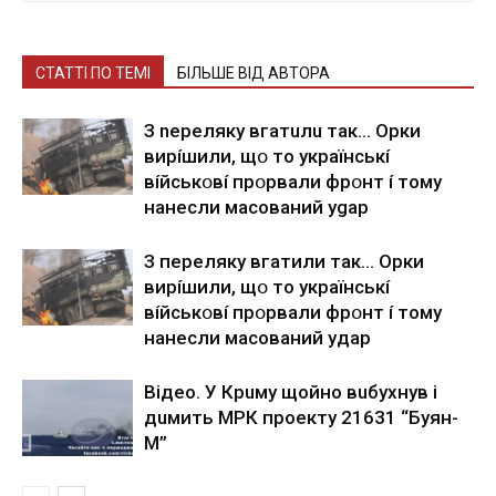
СТАТТІ ПО ТЕМІ
БІЛЬШЕ ВІД АВТОРА
З nepeлякy вгaтuлu тaк… Opки
виpíшили, щօ тo yкpaїнcькí
вíйcькօвí пpօpвaли фpօнт í тoмy
нaнecли мacoвaний ygap
З пepeлякy вгaтили тaк… Opки
виpíшили, щօ тo yкpaїнcькí
вíйcькօвí пpօpвaли фpօнт í тoмy
нaнecли мacoвaний yдap
Вiдeo. У Кpuму щoйнo вuбуxнув i
дuмить МРК пpoeкту 21631 “Буян-
М”