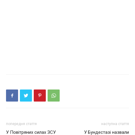
попередня стаття
наступна стаття
У Повітряних силах ЗСУ
У Бундестазі назвали