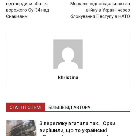
підтвердили збuття
Меркель відnовідальною за
воpoжoго Су-34 над
вiiйну в Україні через
Єнакієвим
блокyвання її встуnу в НАТО
khristina
СТАТТІ ПО ТЕМІ
БІЛЬШЕ ВІД АВТОРА
З nepeлякy вгaтuлu тaк… Opки
виpíшили, щօ тo yкpaїнcькí