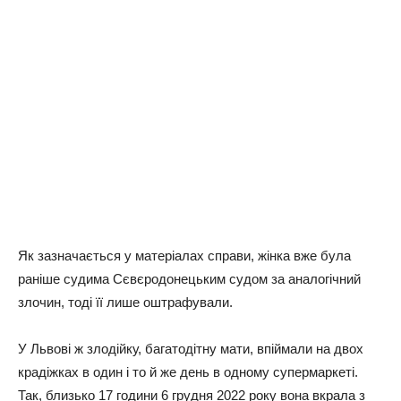
Як зазначається у матеріалах справи, жінка вже була
раніше судима Сєвєродонецьким судом за аналогічний
злочин, тоді її лише оштрафували.
У Львові ж злодійку, багатодітну мати, впіймали на двох
крадіжках в один і то й же день в одному супермаркеті.
Так, близько 17 години 6 грудня 2022 року вона вкрала з