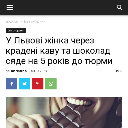
додому
Без рубрики
Без рубрики
У Львові жінка через
кpaдені каву та шоколад
cяде на 5 років до тюрми
по
khristina
-
04.03.2023
0