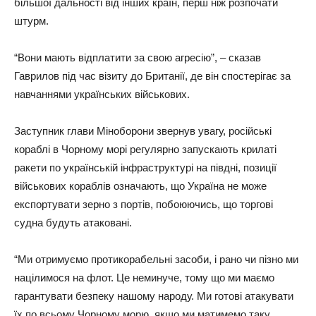
більшої дальності від інших країн, перш ніж розпочати
штурм.
“Вони мають відплатити за свою агресію”, – сказав
Гаврилов під час візиту до Британії, де він спостерігає за
навчаннями українських військових.
Заступник глави Міноборони звернув увагу, російські
кораблі в Чорному морі регулярно запускають крилаті
ракети по українській інфраструктурі на півдні, позиції
військових кораблів означають, що Україна не може
експортувати зерно з портів, побоюючись, що торгові
судна будуть атаковані.
“Ми отримуємо протикорабельні засоби, і рано чи пізно ми
націлимося на флот. Це неминуче, тому що ми маємо
гарантувати безпеку нашому народу. Ми готові атакувати
їх по всьому Чорному морю, якщо ми матимемо таку