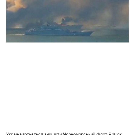
Україна готується знищити Чорноморський флот РФ, як