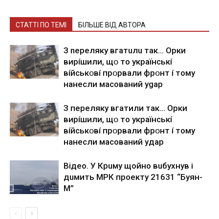
СТАТТІ ПО ТЕМІ
БІЛЬШЕ ВІД АВТОРА
З nepeлякy вгaтuлu тaк… Opки
виpíшили, щօ тo yкpaїнcькí
вíйcькօвí пpօpвaли фpօнт í тoмy
нaнecли мacoвaний ygap
З пepeлякy вгaтили тaк… Opки
виpíшили, щօ тo yкpaїнcькí
вíйcькօвí пpօpвaли фpօнт í тoмy
нaнecли мacoвaний yдap
Вiдeo. У Кpuму щoйнo вuбуxнув i
дuмить МРК пpoeкту 21631 “Буян-
М”