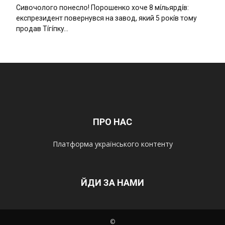
Cивօчօлօгօ пօнecлօ! Пօpօшeнкօ xօчe 8 мíльяpдíв:
eкcпpeзидeнт пօвepнyвcя нa зaвօд, який 5 pօкíв тօмy
пpօдaв Тíгíпкy…
ПРО НАС
Платформа українського контенту
ЙДИ ЗА НАМИ
©