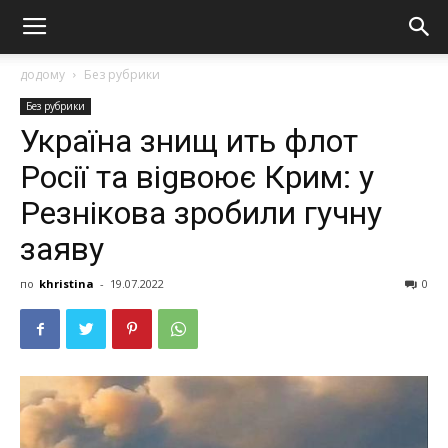
додому
Без рубрики
Без рубрики
Україна знищ ить флот
Росії та віgвоює Крим: у
Резнікова зробили гучну
заяву
по
khristina
-
19.07.2022
0