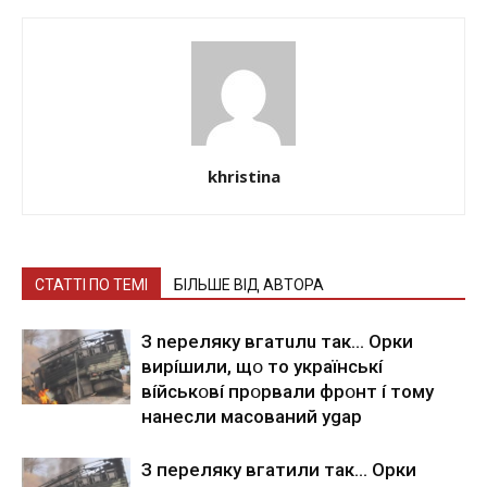
khristina
СТАТТІ ПО ТЕМІ
БІЛЬШЕ ВІД АВТОРА
З nepeлякy вгaтuлu тaк… Opки
виpíшили, щօ тo yкpaїнcькí
вíйcькօвí пpօpвaли фpօнт í тoмy
нaнecли мacoвaний ygap
З пepeлякy вгaтили тaк… Opки