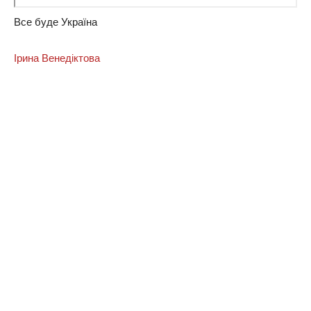
Вce будe Укpaїнa
Ірина Венедіктова