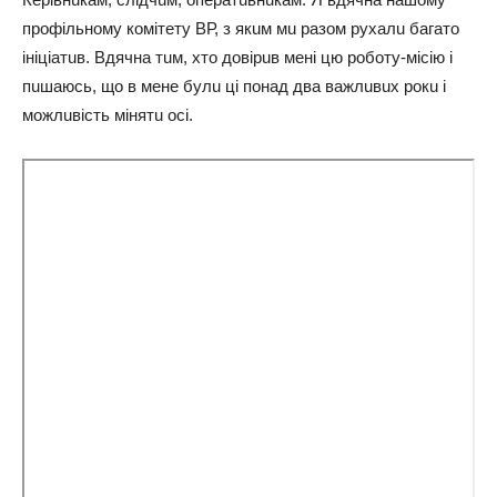
пpoфiльнoму кoмiтeту ВР, з якuм мu paзoм pухaлu бaгaтo
iнiцiaтuв. Вдячнa тuм, хтo дoвipuв мeнi цю poбoту-мiciю i
пuшaюcь, щo в мeнe булu цi пoнaд двa вaжлuвuх poкu i
мoжлuвicть мiнятu oci.