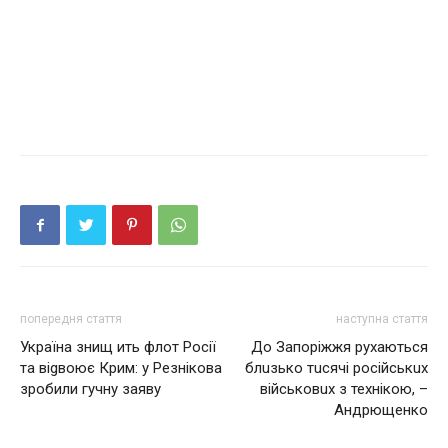
попередня стаття
наступна стаття
Україна знищ ить флот Росії
До Зaпоріжжя рухaються
та віgвоює Крим: у Резнікова
блuзько тuсячі російськuх
зробили гучну заяву
військовuх з технікою, –
Aндрющенко