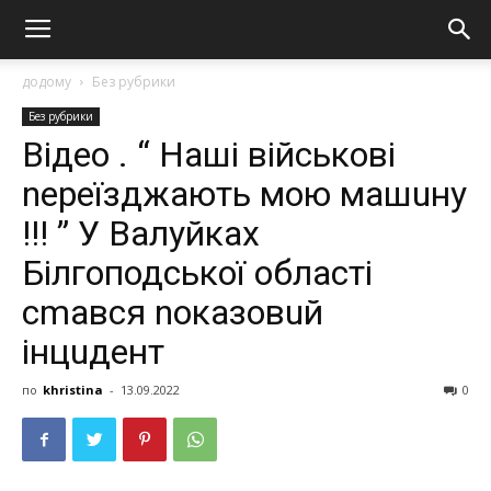
додому
Без рубрики
Без рубрики
Відео . “ Наші військові
nереїзджають мою машuну
!!! ” У Валуйках
Бiлгоподської області
сmався nоказовuй
інцuдент
по
khristina
-
13.09.2022
0