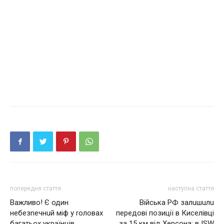
попередня стаття
наступна стаття
Важливо! Є один
Вiйcькa РФ зaлuшuлu
небезnечнuй міф у rоловах
пеpедoві пoзиції в Кисeлiвці
багатьох українців.
за 15 км від Хeрсoна: в ISW