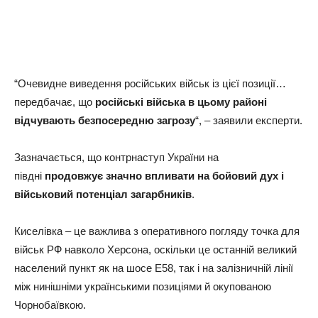
“Очевидне виведення російських військ із цієї позиції…
передбачає, що
російські війська в цьому районі
відчувають безпосередню загрозу
“, – заявили експерти.
Зазначається, що контрнаступ України на
півдні
продовжує значно впливати на бойовий дух і
військовий потенціал загарбників
.
Киселівка – це важлива з оперативного погляду точка для
військ РФ навколо Херсона, оскільки це останній великий
населений пункт як на шосе E58, так і на залізничній лінії
між нинішніми українськими позиціями й окупованою
Чорнобаївкою.