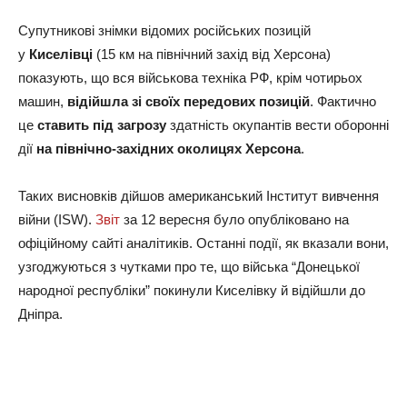
Супутникові знімки відомих російських позицій
у
Киселівці
(15 км на північний захід від Херсона)
показують, що вся військова техніка РФ, крім чотирьох
машин,
відійшла зі своїх передових позицій
. Фактично
це
ставить під загрозу
здатність окупантів вести оборонні
дії
на північно-західних околицях Херсона
.
Таких висновків дійшов американський Інститут вивчення
війни (ISW).
Звіт
за 12 вересня було опубліковано на
офіційному сайті аналітиків. Останні події, як вказали вони,
узгоджуються з чутками про те, що війська “Донецької
народної республіки” покинули Киселівку й відійшли до
Дніпра.