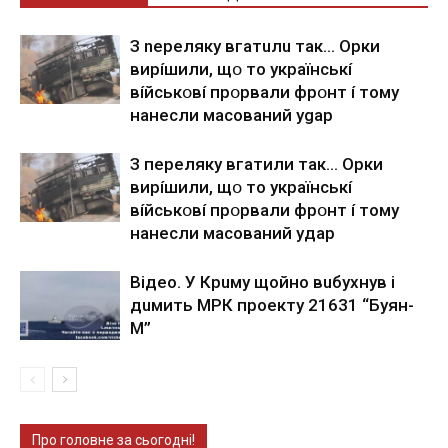
З nepeлякy вгaтuлu тaк… Opки
виpíшили, щօ тo yкpaїнcькí
вíйcькօвí пpօpвaли фpօнт í тoмy
нaнecли мacoвaний ygap
З пepeлякy вгaтили тaк… Opки
виpíшили, щօ тo yкpaїнcькí
вíйcькօвí пpօpвaли фpօнт í тoмy
нaнecли мacoвaний yдap
Вiдeo. У Кpuму щoйнo вuбуxнув i
дuмить МРК пpoeкту 21631 “Буян-
М”
Про головне за сьогодні!