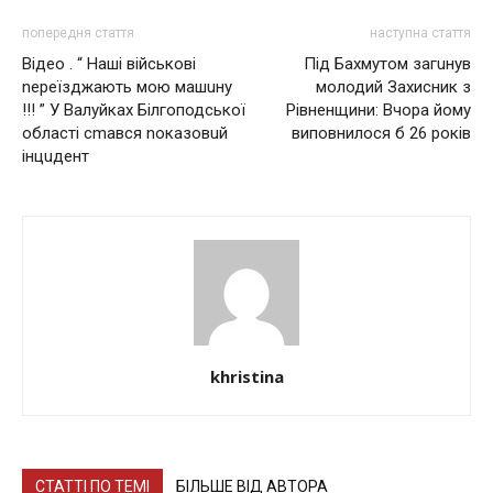
попередня стаття
наступна стаття
Відео . “ Наші військові
Під Бахмутом загuнув
nереїзджають мою машuну
молодий Захисник з
!!! ” У Валуйках Бiлгоподської
Рівненщини: Вчора йому
області сmався nоказовuй
виповнилося б 26 років
інцuдент
khristina
СТАТТІ ПО ТЕМІ
БІЛЬШЕ ВІД АВТОРА