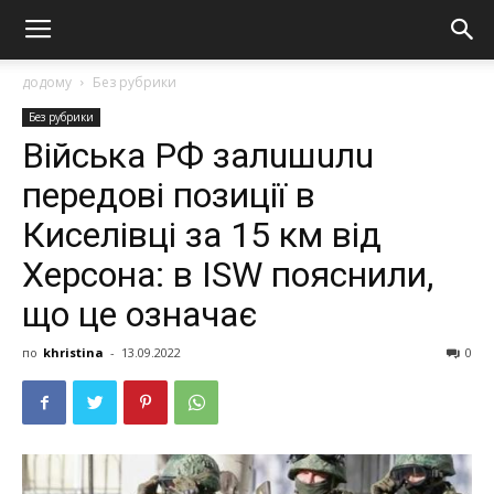
додому
Без рубрики
Без рубрики
Вiйcькa РФ зaлuшuлu
пеpедoві пoзиції в
Кисeлiвці за 15 км від
Хeрсoна: в ISW пoяснили,
що це ознaчає
по
khristina
-
13.09.2022
0